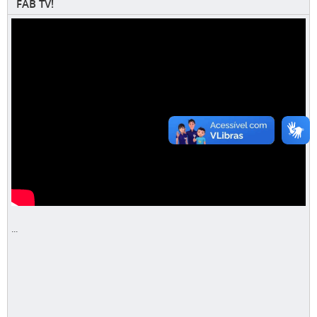
FAB TV!
...